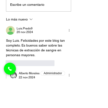
Escribe un comentario
Lo más nuevo
Luis.Prado9
20 nov 2024
Soy Luis. Felicidades por este blog tan 
completo. Es buenos saber sobre las 
técnicas de extracción de sangre en 
personas mayores. 
Me gusta
Responder
Alberto Morales
Administrador
22 nov 2024
Contestando a
Luis.Prado9
Hola, Luis. ¡Gracias por tu felicitación! 
Nos alegra que este articulo sobre 
técnicas de extracción de sangre en 
personas mayores te haya gustado.