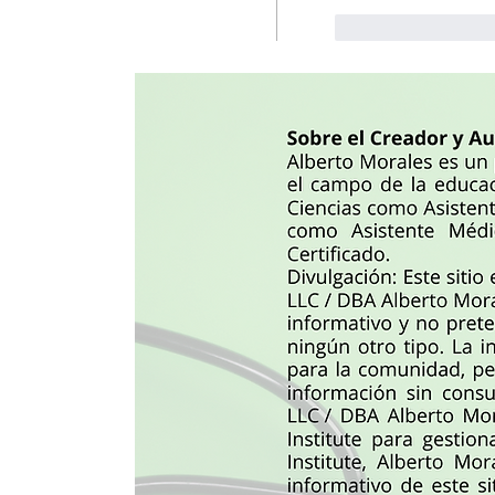
Me gusta
R